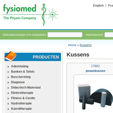
English
Fra
Gebruikersnaam of e-mailadres:
Wachtwoord:
Home
»
Kussens
Kussens
PRODUCTEN
17862
Ademhaling
psoaskussen
Banken & Tafels
Bescherming
Diagnose
Didactisch Materiaal
Elektrotherapie
Fitness & Cardio
Hydrotherapie
Katroltherapie