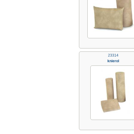
23314
knierol