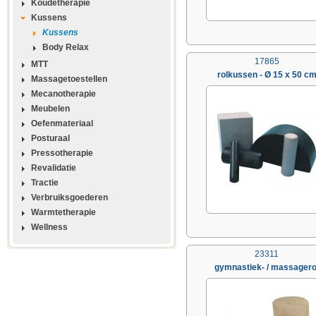
Koudetherapie
Kussens
Kussens
Body Relax
17865
MTT
rolkussen - Ø 15 x 50 c
Massagetoestellen
Mecanotherapie
Meubelen
Oefenmateriaal
Posturaal
Pressotherapie
Revalidatie
Tractie
Verbruiksgoederen
Warmtetherapie
Wellness
23311
gymnastiek- / massagero