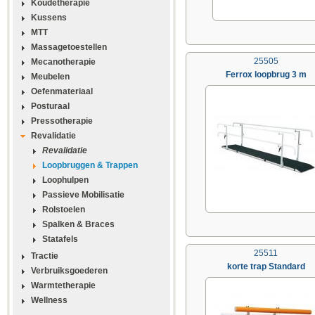
Koudetherapie
Kussens
MTT
Massagetoestellen
25505
Mecanotherapie
Ferrox loopbrug 3 m
Meubelen
Oefenmateriaal
Posturaal
Pressotherapie
Revalidatie
Revalidatie
Loopbruggen & Trappen
Loophulpen
Passieve Mobilisatie
Rolstoelen
Spalken & Braces
Statafels
25511
Tractie
korte trap Standard
Verbruiksgoederen
Warmtetherapie
Wellness