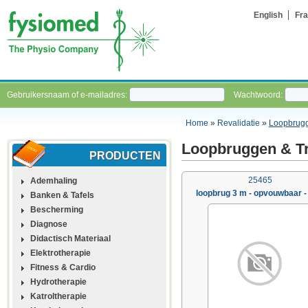
English
Fra
Gebruikersnaam of e-mailadres:
Wachtwoord:
Home
»
Revalidatie
»
Loopbrug
Loopbruggen & T
PRODUCTEN
25465
Ademhaling
loopbrug 3 m - opvouwbaar - 
Banken & Tafels
Bescherming
Diagnose
Didactisch Materiaal
Elektrotherapie
Fitness & Cardio
Hydrotherapie
Katroltherapie