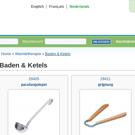
English
Français
Nederlands
Wachtwoord:
Inschrijven
Home
»
Warmtetherapie
»
Baden & Ketels
Baden & Ketels
29405
29411
parafangolepel
grijptang