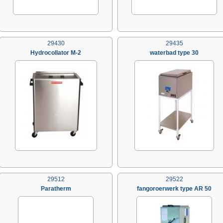
29430
29435
Hydrocollator M-2
waterbad type 30
29512
29522
Paratherm
fangoroerwerk type AR 50