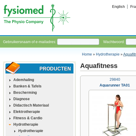
English
Fra
Gebruikersnaam of e-mailadres:
Wachtwoord:
Home
»
Hydrotherapie
»
Aquafit
Aquafitness
PRODUCTEN
29840
Ademhaling
Aquarunner TA01
Banken & Tafels
Bescherming
Diagnose
Didactisch Materiaal
Elektrotherapie
Fitness & Cardio
Hydrotherapie
Hydrotherapie