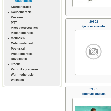
Aquafitness
Katroltherapie
Koudetherapie
Kussens
29852
MTT
zitje voor zwembad
Massagetoestellen
Mecanotherapie
Meubelen
Oefenmateriaal
Posturaal
Pressotherapie
Revalidatie
Tractie
Verbruiksgoederen
Warmtetherapie
Wellness
29865
loophulp Youpala