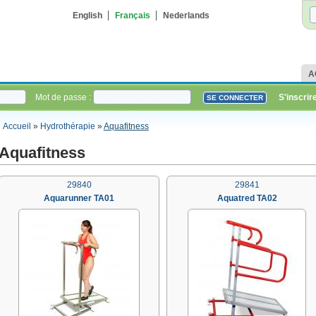
English
Français
Nederlands
A
Mot de passe :
S'inscrir
Accueil
»
Hydrothérapie
»
Aquafitness
Aquafitness
29840
29841
Aquarunner TA01
Aquatred TA02