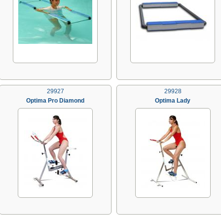
29927
29928
Optima Pro Diamond
Optima Lady