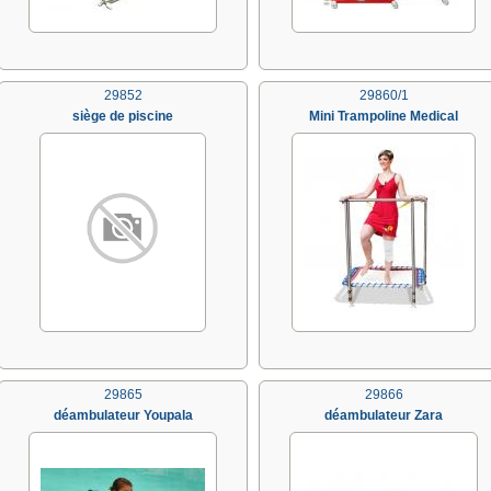
29852
29860/1
siège de piscine
Mini Trampoline Medical
29865
29866
déambulateur Youpala
déambulateur Zara