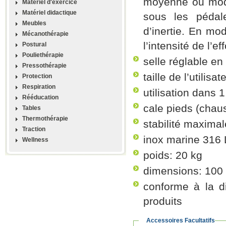
moyenne ou modé
Materiel d'exercice
Matériel didactique
sous les pédal
Meubles
d’inertie. En mo
Mécanothérapie
l’intensité de l’e
Postural
Pouliethérapie
selle réglable en
Pressothérapie
taille de l’utilis
Protection
Respiration
utilisation dans 
Rééducation
cale pieds (cha
Tables
Thermothérapie
stabilité maximal
Traction
inox marine 316 
Wellness
poids: 20 kg
dimensions: 100
conforme à la di
produits
Accessoires Facultatifs