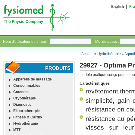
English
Fra
Nom d'utilisateur ou e-mail :
Mot de passe :
Accueil
»
Hydrothérapie
»
Aquafi
29927 - Optima P
PRODUITS
modèle pratique conçu pour les co
Appareils de massage
Caractéristiques
Consommables
revêtement therm
Coussins
Cryothérapie
simplicité, gain
Diagnostic
résistance en co
Electrothérapie
Fitness & Cardio
résistance au pé
Hydrothérapie
vissés sur leur
MTT