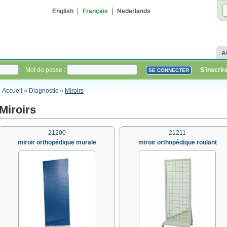
English
Français
Nederlands
A
Mot de passe :
S'inscrir
Accueil
»
Diagnostic
»
Miroirs
Miroirs
21200
21211
miroir orthopédique murale
miroir orthopédique roulant