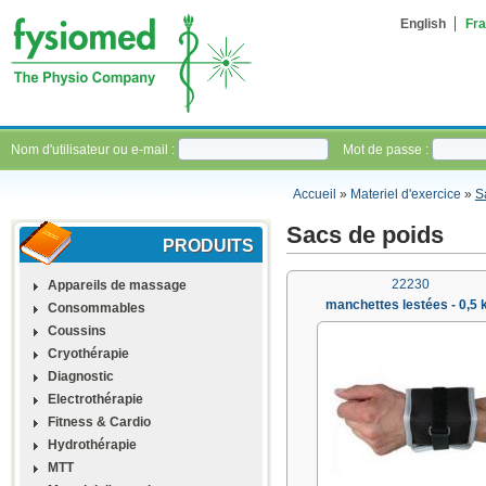
English
Fra
Nom d'utilisateur ou e-mail :
Mot de passe :
Accueil
»
Materiel d'exercice
»
S
Sacs de poids
PRODUITS
22230
Appareils de massage
manchettes lestées - 0,5 
Consommables
Coussins
Cryothérapie
Diagnostic
Electrothérapie
Fitness & Cardio
Hydrothérapie
MTT