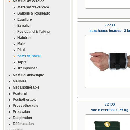
Materiel d'exercice
Materiel d'exercice
Ballons & Rouleaux
Equilibre
22233
Espalier
manchettes lestées - 3 k
Fysioband & Tubing
Haltères
Main
Pied
Sacs de poids
Tapis
Trampolines
Matériel didactique
Meubles
Mécanothérapie
Postural
Pouliethérapie
22400
Pressothérapie
sac d'exercice 0,25 kg
Protection
Respiration
Rééducation
Tables