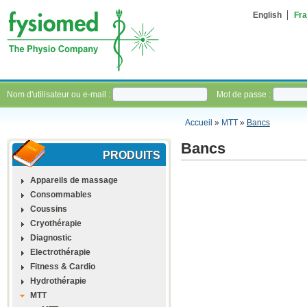
English
Fra
Nom d'utilisateur ou e-mail :
Mot de passe :
Accueil
»
MTT
»
Bancs
Bancs
PRODUITS
Appareils de massage
Consommables
Coussins
Cryothérapie
Diagnostic
Electrothérapie
Fitness & Cardio
Hydrothérapie
MTT