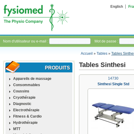
English
Fra
Nom d'utilisateur ou e-mail :
Mot de passe :
Accueil
»
Tables
»
Tables Sinthe
Tables Sinthesi
PRODUITS
14730
Appareils de massage
Sinthesi Single Std
Consommables
Coussins
Cryothérapie
Diagnostic
Electrothérapie
Fitness & Cardio
Hydrothérapie
MTT