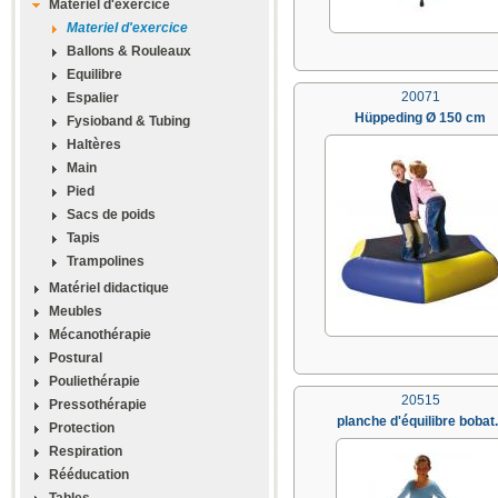
Materiel d'exercice
Materiel d'exercice
Ballons & Rouleaux
Equilibre
20071
Espalier
Hüppeding Ø 150 cm
Fysioband & Tubing
Haltères
Main
Pied
Sacs de poids
Tapis
Trampolines
Matériel didactique
Meubles
Mécanothérapie
Postural
Pouliethérapie
20515
Pressothérapie
planche d'équilibre bobat.
Protection
Respiration
Rééducation
Tables