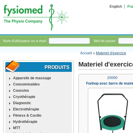
English
Fra
Nom d'utilisateur ou e-mail :
Mot de passe :
Accueil
»
Materiel d'exercice
Materiel d'exercic
PRODUITS
20060
Appareils de massage
Funhop avec barre de maint
Consommables
Coussins
Cryothérapie
Diagnostic
Electrothérapie
Fitness & Cardio
Hydrothérapie
MTT