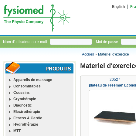
English
Fra
Nom d'utilisateur ou e-mail :
Mot de passe :
Accueil
»
Materiel d'exercice
Materiel d'exercic
PRODUITS
20527
Appareils de massage
plateau de Freeman Econ
Consommables
Coussins
Cryothérapie
Diagnostic
Electrothérapie
Fitness & Cardio
Hydrothérapie
MTT