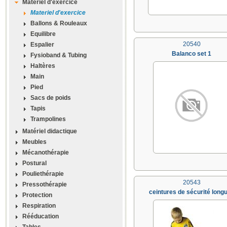
Materiel d'exercice
Materiel d'exercice
Ballons & Rouleaux
Equilibre
20540
Espalier
Balanco set 1
Fysioband & Tubing
Haltères
Main
Pied
Sacs de poids
Tapis
Trampolines
Matériel didactique
Meubles
Mécanothérapie
Postural
Pouliethérapie
20543
Pressothérapie
ceintures de sécurité long
Protection
Respiration
Rééducation
Tables