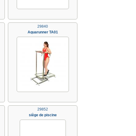
29840
Aquarunner TA01
29852
siège de piscine