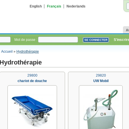
English
Français
Nederlands
A
Mot de passe :
S'inscrir
Accueil
»
Hydrothérapie
Hydrothérapie
29800
29820
chariot de douche
UW Mobil