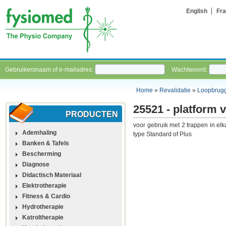
English
Fra
Gebruikersnaam of e-mailadres:
Wachtwoord:
Home
»
Revalidatie
»
Loopbrug
25521 - platform 
PRODUCTEN
voor gebruik met 2 trappen in elk
Ademhaling
type Standard of Plus
Banken & Tafels
Bescherming
Diagnose
Didactisch Materiaal
Elektrotherapie
Fitness & Cardio
Hydrotherapie
Katroltherapie