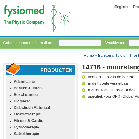
English
Fra
Gebruikersnaam of e-mailadres:
Wachtwoord:
Home
»
Banken & Tafels
»
Ther
14716 - muurstan
PRODUCTEN
voor optillen van de benen
Ademhaling
in de hoogte verstelbaar
Banken & Tafels
met touw en straps voor de en
Bescherming
specifiek voor GPR (Global Po
Diagnose
Didactisch Materiaal
Elektrotherapie
Fitness & Cardio
Hydrotherapie
Katroltherapie