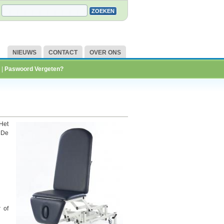
NIEUWS
CONTACT
OVER ONS
|
Paswoord Vergeten?
Het
 De
 of