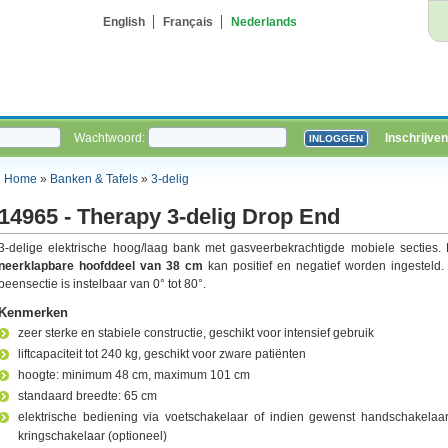
English
Français
Nederlands
Wachtwoord:
Inschrijven
Home
»
Banken & Tafels
»
3-delig
14965 - Therapy 3-delig Drop End
3-delige elektrische hoog/laag bank met gasveerbekrachtigde mobiele secties. 
neerklapbare hoofddeel van 38 cm
kan positief en negatief worden ingesteld.
beensectie is instelbaar van 0° tot 80°.
Kenmerken
zeer sterke en stabiele constructie, geschikt voor intensief gebruik
liftcapaciteit tot 240 kg, geschikt voor zware patiënten
hoogte: minimum 48 cm, maximum 101 cm
standaard breedte: 65 cm
elektrische bediening via voetschakelaar of indien gewenst handschakelaar
kringschakelaar (optioneel)