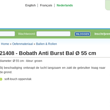
English
Français
Nederlands
Wachtwoord:
Inschrijven
Home
»
Oefenmateriaal
»
Ballen & Rollen
21408 - Bobath Anti Burst Bal Ø 55 cm
diameter: Ø 55 cm - kleur: groen
Bij beschadiging ontsnapt de lucht langzaam en zakt de gebruiker traag naar
de grond.
soft-touch oppervlak