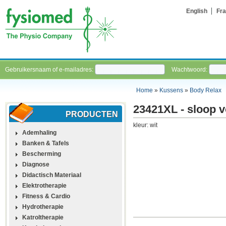
English
Fra
Gebruikersnaam of e-mailadres:
Wachtwoord:
Home
»
Kussens
»
Body Relax
23421XL - sloop 
PRODUCTEN
kleur: wit
Ademhaling
Banken & Tafels
Bescherming
Diagnose
Didactisch Materiaal
Elektrotherapie
Fitness & Cardio
Hydrotherapie
Katroltherapie