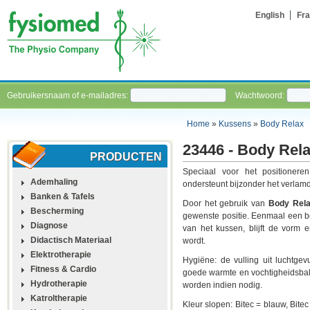
English
Fra
Gebruikersnaam of e-mailadres:
Wachtwoord:
Home
»
Kussens
»
Body Relax
23446 - Body Rel
PRODUCTEN
Speciaal voor het positionere
Ademhaling
ondersteunt bijzonder het verlamd
Banken & Tafels
Door het gebruik van
Body Rel
Bescherming
gewenste positie. Eenmaal een 
Diagnose
van het kussen, blijft de vorm e
Didactisch Materiaal
wordt.
Elektrotherapie
Hygiëne: de vulling uit luchtgev
Fitness & Cardio
goede warmte en vochtigheidsbal
Hydrotherapie
worden indien nodig.
Katroltherapie
Kleur slopen: Bitec = blauw, Bitec