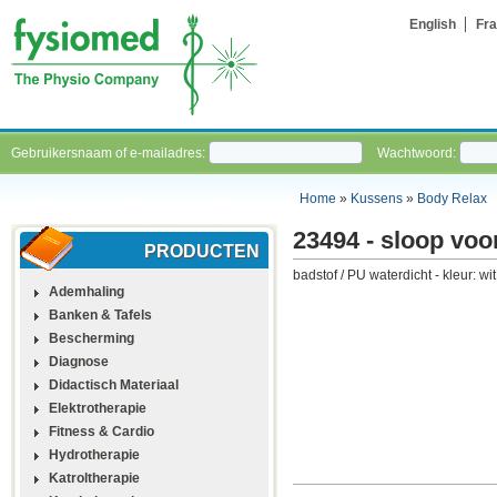
English
Fra
Gebruikersnaam of e-mailadres:
Wachtwoord:
Home
»
Kussens
»
Body Relax
23494 - sloop voo
PRODUCTEN
badstof / PU waterdicht - kleur: wit
Ademhaling
Banken & Tafels
Bescherming
Diagnose
Didactisch Materiaal
Elektrotherapie
Fitness & Cardio
Hydrotherapie
Katroltherapie