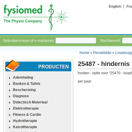
English
Fra
Gebruikersnaam of e-mailadres:
Wachtwoord:
Home
»
Revalidatie
»
Loopbrug
25487 - hindernis
PRODUCTEN
horden - optie voor "25470 - loop
Ademhaling
per paar
Banken & Tafels
Bescherming
Diagnose
Didactisch Materiaal
Elektrotherapie
Fitness & Cardio
Hydrotherapie
Katroltherapie