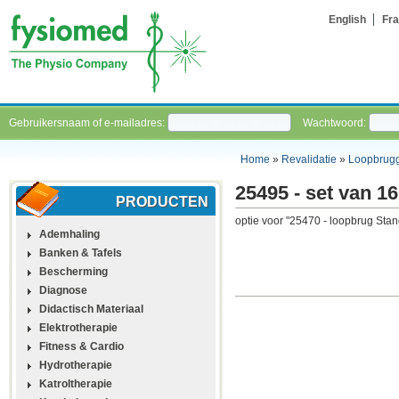
English
Fra
Gebruikersnaam of e-mailadres:
Wachtwoord:
Home
»
Revalidatie
»
Loopbrug
25495 - set van 1
PRODUCTEN
optie voor "25470 - loopbrug Stan
Ademhaling
Banken & Tafels
Bescherming
Diagnose
Didactisch Materiaal
Elektrotherapie
Fitness & Cardio
Hydrotherapie
Katroltherapie