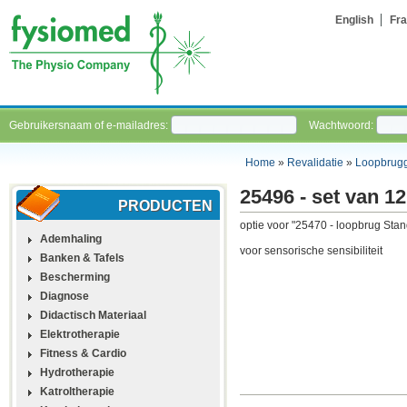
English
Fra
Gebruikersnaam of e-mailadres:
Wachtwoord:
Home
»
Revalidatie
»
Loopbrug
25496 - set van 1
PRODUCTEN
optie voor "25470 - loopbrug Stan
Ademhaling
voor sensorische sensibiliteit
Banken & Tafels
Bescherming
Diagnose
Didactisch Materiaal
Elektrotherapie
Fitness & Cardio
Hydrotherapie
Katroltherapie