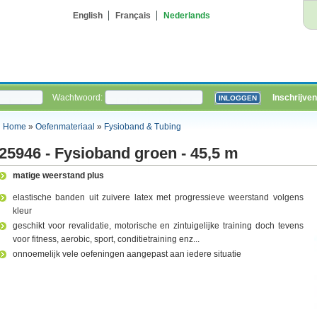
English
Français
Nederlands
Wachtwoord:
Inschrijven
Home
»
Oefenmateriaal
»
Fysioband & Tubing
25946 - Fysioband groen - 45,5 m
matige weerstand plus
elastische banden uit zuivere latex met progressieve weerstand volgens
kleur
geschikt voor revalidatie, motorische en zintuigelijke training doch tevens
voor fitness, aerobic, sport, conditietraining enz...
onnoemelijk vele oefeningen aangepast aan iedere situatie