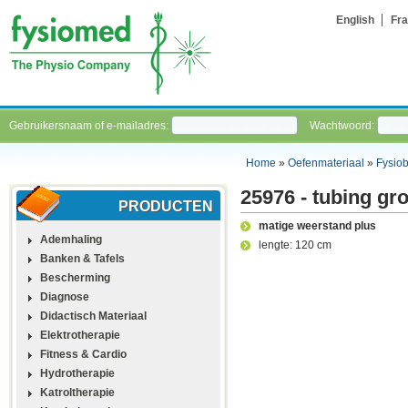
English
Fra
Gebruikersnaam of e-mailadres:
Wachtwoord:
Home
»
Oefenmateriaal
»
Fysio
25976 - tubing gr
PRODUCTEN
matige weerstand plus
Ademhaling
lengte: 120 cm
Banken & Tafels
Bescherming
Diagnose
Didactisch Materiaal
Elektrotherapie
Fitness & Cardio
Hydrotherapie
Katroltherapie