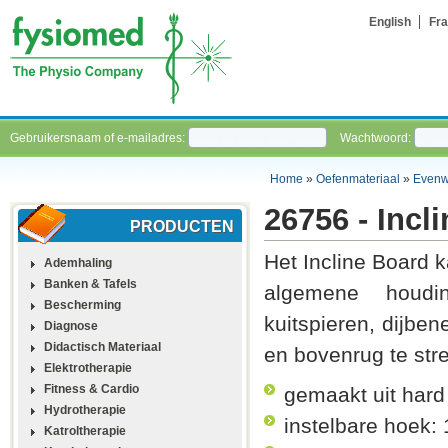
English
Fra
Gebruikersnaam of e-mailadres:
Wachtwoord:
Home
»
Oefenmateriaal
»
Evenwi
26756 - Incl
PRODUCTEN
Het Incline Board 
Ademhaling
Banken & Tafels
algemene houdi
Bescherming
kuitspieren, dijben
Diagnose
Didactisch Materiaal
en bovenrug te str
Elektrotherapie
Fitness & Cardio
gemaakt uit hard 
Hydrotherapie
instelbare hoek: 
Katroltherapie