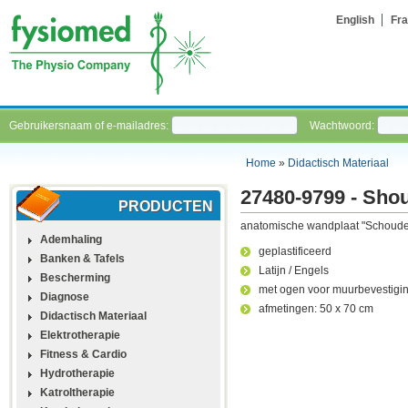
English
Fra
Gebruikersnaam of e-mailadres:
Wachtwoord:
Home
»
Didactisch Materiaal
27480-9799 - Sho
PRODUCTEN
anatomische wandplaat "Schouder
Ademhaling
geplastificeerd
Banken & Tafels
Latijn / Engels
Bescherming
met ogen voor muurbevestigi
Diagnose
afmetingen: 50 x 70 cm
Didactisch Materiaal
Elektrotherapie
Fitness & Cardio
Hydrotherapie
Katroltherapie