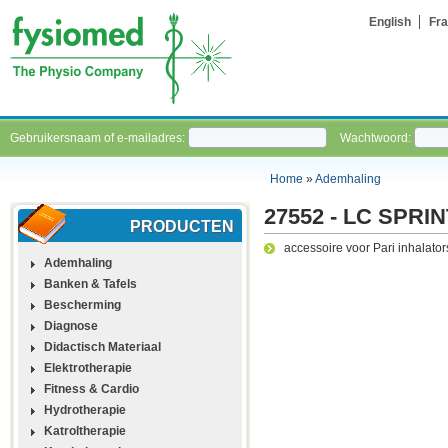
English
Fra
Gebruikersnaam of e-mailadres:
Wachtwoord:
Home
»
Ademhaling
27552 - LC SPRINT
PRODUCTEN
accessoire voor Pari inhalator
Ademhaling
Banken & Tafels
Bescherming
Diagnose
Didactisch Materiaal
Elektrotherapie
Fitness & Cardio
Hydrotherapie
Katroltherapie