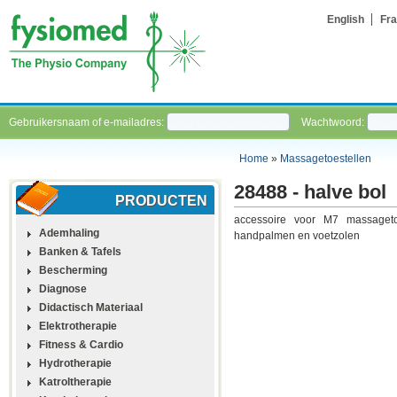
English
Fra
Gebruikersnaam of e-mailadres:
Wachtwoord:
Home
»
Massagetoestellen
28488 - halve bol
PRODUCTEN
accessoire voor M7 massageto
Ademhaling
handpalmen en voetzolen
Banken & Tafels
Bescherming
Diagnose
Didactisch Materiaal
Elektrotherapie
Fitness & Cardio
Hydrotherapie
Katroltherapie