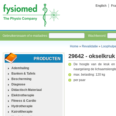
English
Fra
Gebruikersnaam of e-mailadres:
Wachtwoord:
Home
»
Revalidatie
»
Loophulp
29642 - okselkruk
PRODUCTEN
De hoogte van de kruk en 
Ademhaling
naargelang de lichaamslengte
Banken & Tafels
max. belasting: 120 kg
Bescherming
per paar
Diagnose
Didactisch Materiaal
Elektrotherapie
Fitness & Cardio
Hydrotherapie
Katroltherapie