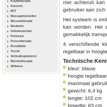
Koudetherapie
niet achteruit ka
Kussens
gebruiker aan zich
MTT
Massagetoestellen
Het systeem is om
Mecanotherapie
kan worden. Het a
Meubelen
Oefenmateriaal
gemakkelijk transp
Posturaal
Pressotherapie
4 verschillende k
Revalidatie
regelbaar in hoogt
Tractie
Verbruiksgoederen
Technische Ken
Warmtetherapie
Wellness
kleur: blauw
hoogte regelbaar
maximaal gebruik
gewicht: 6,4 kg
lengte: 102 cm
breedte: 63 cm