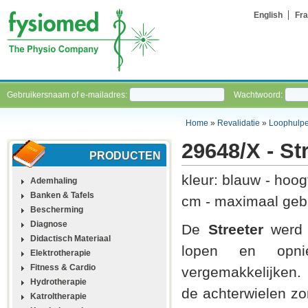
English
Fra
Gebruikersnaam of e-mailadres:
Wachtwoord:
Home
»
Revalidatie
»
Loophulp
29648/X - St
PRODUCTEN
kleur: blauw - hoog
Ademhaling
Banken & Tafels
cm - maximaal gebr
Bescherming
Diagnose
De
Streeter
werd 
Didactisch Materiaal
lopen en opni
Elektrotherapie
Fitness & Cardio
vergemakkelijken.
Hydrotherapie
de achterwielen zo
Katroltherapie