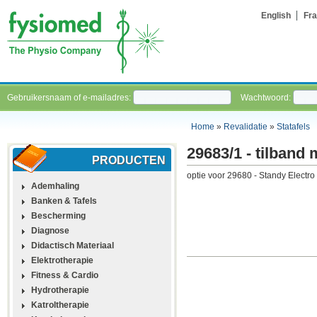
English
Fra
Gebruikersnaam of e-mailadres:
Wachtwoord:
Home
»
Revalidatie
»
Statafels
29683/1 - tilband
PRODUCTEN
optie voor 29680 - Standy Electr
Ademhaling
Banken & Tafels
Bescherming
Diagnose
Didactisch Materiaal
Elektrotherapie
Fitness & Cardio
Hydrotherapie
Katroltherapie