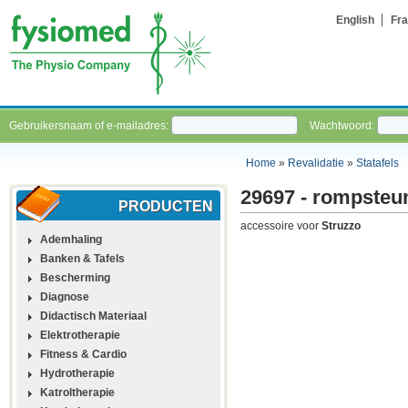
English
Fra
Gebruikersnaam of e-mailadres:
Wachtwoord:
Home
»
Revalidatie
»
Statafels
29697 - rompsteu
PRODUCTEN
accessoire voor
Struzzo
Ademhaling
Banken & Tafels
Bescherming
Diagnose
Didactisch Materiaal
Elektrotherapie
Fitness & Cardio
Hydrotherapie
Katroltherapie