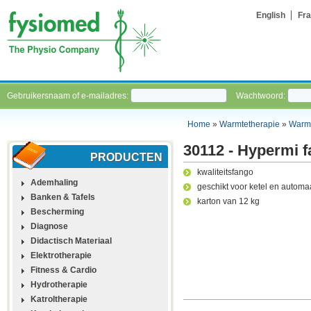
English
Fra
Gebruikersnaam of e-mailadres:
Wachtwoord:
Home
»
Warmtetherapie
»
Warm
30112 - Hypermi 
PRODUCTEN
kwaliteitsfango
Ademhaling
geschikt voor ketel en automa
Banken & Tafels
karton van 12 kg
Bescherming
Diagnose
Didactisch Materiaal
Elektrotherapie
Fitness & Cardio
Hydrotherapie
Katroltherapie