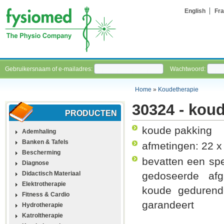
English
Fra
Gebruikersnaam of e-mailadres:
Wachtwoord:
Home
»
Koudetherapie
30324 - kou
PRODUCTEN
koude pakking
Ademhaling
Banken & Tafels
afmetingen: 22 x
Bescherming
bevatten een spe
Diagnose
Didactisch Materiaal
gedoseerde af
Elektrotherapie
koude gedurend
Fitness & Cardio
garandeert
Hydrotherapie
Katroltherapie