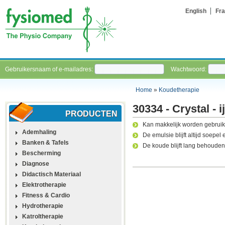
English
Fra
Gebruikersnaam of e-mailadres:
Wachtwoord:
Home
»
Koudetherapie
30334 - Crystal - 
PRODUCTEN
Kan makkelijk worden gebruikt
Ademhaling
De emulsie blijft altijd soepel 
Banken & Tafels
De koude blijft lang behouden
Bescherming
Diagnose
Didactisch Materiaal
Elektrotherapie
Fitness & Cardio
Hydrotherapie
Katroltherapie