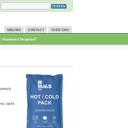
NIEUWS
CONTACT
OVER ONS
|
Paswoord Vergeten?
nomisch
res zacht.