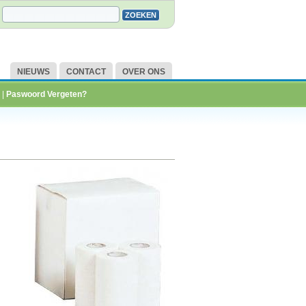
NIEUWS
CONTACT
OVER ONS
|
Paswoord Vergeten?