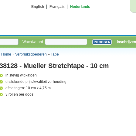
English
Français
Nederlands
Wachtwoord:
Inschrijven
Home
»
Verbruiksgoederen
»
Tape
38128 - Mueller Stretchtape - 10 cm
in stevig wit katoen
uitstekende prijs/kwaliteit verhouding
afmetingen: 10 cm x 4,75 m
3 rollen per doos