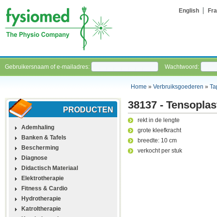
English
Fra
Gebruikersnaam of e-mailadres:
Wachtwoord:
Home
»
Verbruiksgoederen
»
Ta
38137 - Tensoplas
PRODUCTEN
rekt in de lengte
Ademhaling
grote kleefkracht
Banken & Tafels
breedte: 10 cm
Bescherming
verkocht per stuk
Diagnose
Didactisch Materiaal
Elektrotherapie
Fitness & Cardio
Hydrotherapie
Katroltherapie