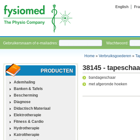
English
Fra
Gebruikersnaam of e-mailadres:
Wachtwoord:
Home
»
Verbruiksgoederen
»
Ta
38145 - tapeschaa
PRODUCTEN
bandageschaar
Ademhaling
met afgeronde hoeken
Banken & Tafels
Bescherming
Diagnose
Didactisch Materiaal
Elektrotherapie
Fitness & Cardio
Hydrotherapie
Katroltherapie