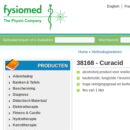
English
Fra
Gebruikersnaam of e-mailadres:
Wachtwoord:
Home
»
Verbruiksgoederen
38168 - Curacid
PRODUCTEN
alcoholvrij product voor snel
Ademhaling
bactericide, fungicide / levuri
Banken & Tafels
hoge reinigingsgraad en korte
Bescherming
fles van 1 liter
Diagnose
Didactisch Materiaal
Elektrotherapie
Fitness & Cardio
Hydrotherapie
Katroltherapie