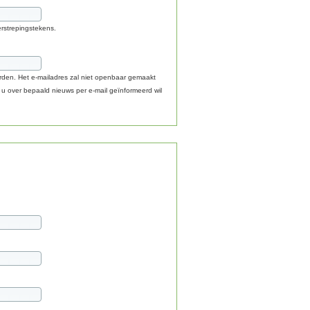
erstrepingstekens.
worden. Het e-mailadres zal niet openbaar gemaakt
 over bepaald nieuws per e-mail geïnformeerd wil