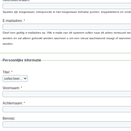
Spaties zijn toegestaan; interpunctie is niet toegestaan behalve punten, koppeltekens en ond
E-mailadres:
*
Geef een geldig e-mailadres op. Alle e-mails van dit systeem zullen naar dit adres verstuurd 
worden en zal alleen gebruikt worden wanneer u om een nieuw wachtwoord vraagt of wanneer u
worden.
Persoonlijke informatie
Titel:
*
Voornaam:
*
Achternaam:
*
Beroep: