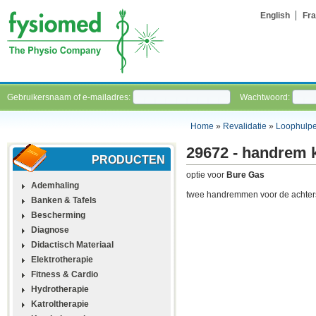
English
Fra
Gebruikersnaam of e-mailadres:
Wachtwoord:
Home
»
Revalidatie
»
Loophulp
29672 - handrem k
PRODUCTEN
optie voor
Bure Gas
Ademhaling
twee handremmen voor de achters
Banken & Tafels
Bescherming
Diagnose
Didactisch Materiaal
Elektrotherapie
Fitness & Cardio
Hydrotherapie
Katroltherapie