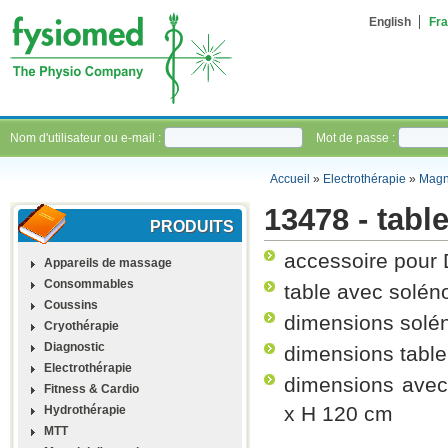
English
Fra
Nom d'utilisateur ou e-mail :
Mot de passe :
Accueil
»
Electrothérapie
»
Magn
13478 - tabl
PRODUITS
accessoire pour
Appareils de massage
Consommables
table avec solén
Coussins
dimensions solé
Cryothérapie
Diagnostic
dimensions table
Electrothérapie
dimensions avec
Fitness & Cardio
x H 120 cm
Hydrothérapie
MTT