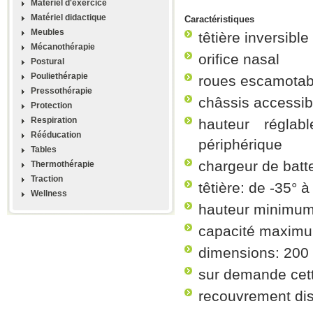
Materiel d'exercice
Matériel didactique
Caractéristiques
Meubles
têtière inversibl
Mécanothérapie
orifice nasal
Postural
Pouliethérapie
roues escamotab
Pressothérapie
châssis accessi
Protection
Respiration
hauteur régla
Rééducation
périphérique
Tables
chargeur de batte
Thermothérapie
Traction
têtière: de -35° à
Wellness
hauteur minimum
capacité maximu
dimensions: 200
sur demande cette
recouvrement dis