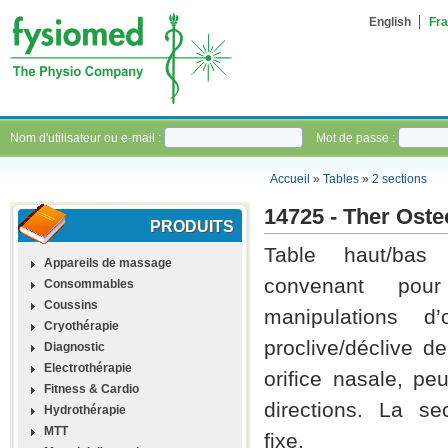
English
Fra
Nom d'utilisateur ou e-mail :
Mot de passe :
Accueil
»
Tables
»
2 sections
14725 - Ther Oste
PRODUITS
Table haut/bas 
Appareils de massage
convenant pour
Consommables
Coussins
manipulations d’
Cryothérapie
proclive/déclive d
Diagnostic
Electrothérapie
orifice nasale, pe
Fitness & Cardio
directions. La se
Hydrothérapie
MTT
fixe.