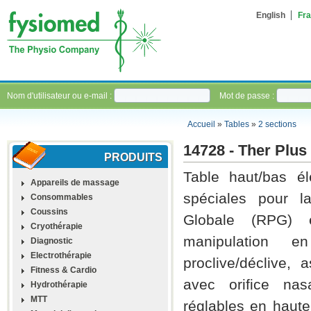
English
Fra
Nom d'utilisateur ou e-mail :
Mot de passe :
Accueil
»
Tables
»
2 sections
14728 - Ther Plus
PRODUITS
Table haut/bas él
Appareils de massage
spéciales pour l
Consommables
Coussins
Globale (RPG) 
Cryothérapie
manipulation en
Diagnostic
Electrothérapie
proclive/déclive,
Fitness & Cardio
avec orifice na
Hydrothérapie
MTT
réglables en hauteu