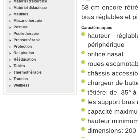
Materiel d'exercice
58 cm encore rétr
Matériel didactique
Meubles
bras réglables et p
Mécanothérapie
Postural
Caractéristiques
Pouliethérapie
hauteur régla
Pressothérapie
périphérique
Protection
orifice nasal
Respiration
Rééducation
roues escamotab
Tables
châssis accessi
Thermothérapie
Traction
chargeur de batte
Wellness
têtière: de -35° à
les support bras 
capacité maximu
hauteur minimum
dimensions: 200