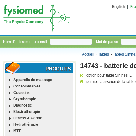
English
Fra
Nom d'utilisateur ou e-mail :
Mot de passe :
Accueil
»
Tables
»
Tables Sinthe
14743 - batterie 
PRODUITS
option pour table Sinthesi E
Appareils de massage
permet l’activation de la tabl
Consommables
Coussins
Cryothérapie
Diagnostic
Electrothérapie
Fitness & Cardio
Hydrothérapie
MTT