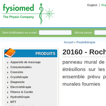
English
Fra
Nom d'utilisateur ou e-mail :
Mot de passe :
Accueil
»
Pouliethérapie
20160 - Roch
PRODUITS
panneau mural de 
Appareils de massage
Consommables
étrésillons sur le
Coussins
ensemble prévu po
Cryothérapie
Diagnostic
murales fournies
Electrothérapie
Fitness & Cardio
Hydrothérapie
MTT