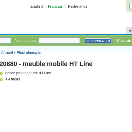
English
Français
Nederlands
A
Mot de passe :
S'inscrir
Accueil
»
Electrothérapie
20880 - meuble mobile HT Line
option pour appareil
HT Line
à 4 tiroirs