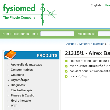
English
Fra
Nom d'utilisateur ou e-mail :
Mot de passe :
Accueil
»
Materiel d'exercice
»
E
21315/1 - Airex Ba
PRODUITS
coussin rectangulaire de 50 x
Appareils de massage
avec
surface structurée
à 2 
Consommables
convient pour l’entraînement à 
Coussins
poids: 0,7 kg
Cryothérapie
Diagnostic
Electrothérapie
Fitness & Cardio
Hydrothérapie
MTT